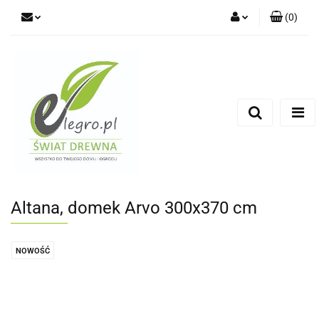
(
0
)
Zaloguj się
Zarejestruj się
Dodaj zgłoszenie
Zgody cookies
Altana, domek Arvo 300x370 cm
NOWOŚĆ