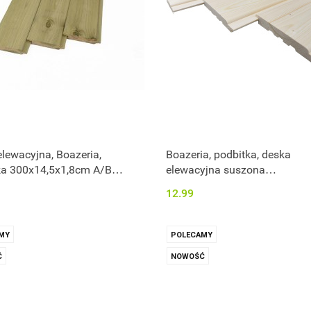
lewacyjna, Boazeria,
Boazeria, podbitka, deska
ka 300x14,5x1,8cm A/B
elewacyjna suszona
nowana
120x14,5x1,9cm A/B
12.99
MY
POLECAMY
Ć
NOWOŚĆ