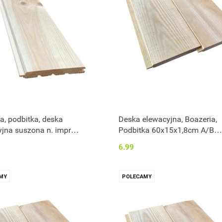
a, podbitka, deska
Deska elewacyjna, Boazeria,
jna suszona n. impr
Podbitka 60x15x1,8cm A/B
1x1,4cm klasa AA
impregnowana
6.99
MY
POLECAMY