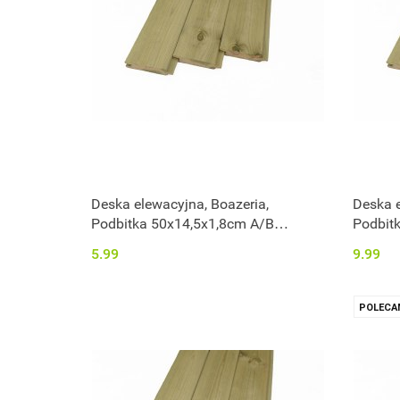
Deska elewacyjna, Boazeria,
Deska e
Podbitka 50x14,5x1,8cm A/B
Podbit
impregnowana
impreg
5.99
9.99
POLECA