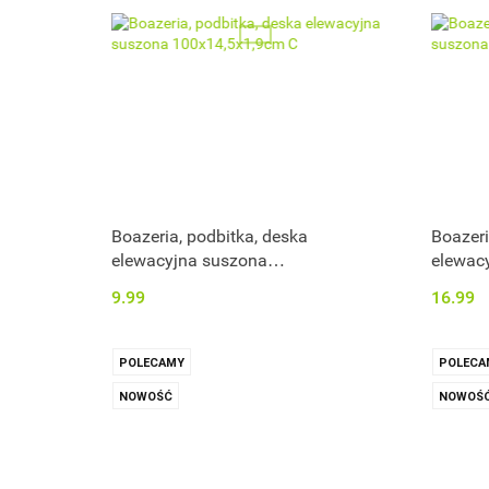
Boazeria, podbitka, deska
Boazeri
elewacyjna suszona
elewac
100x14,5x1,9cm C
200x14
9.99
16.99
POLECAMY
POLECA
NOWOŚĆ
NOWOŚ