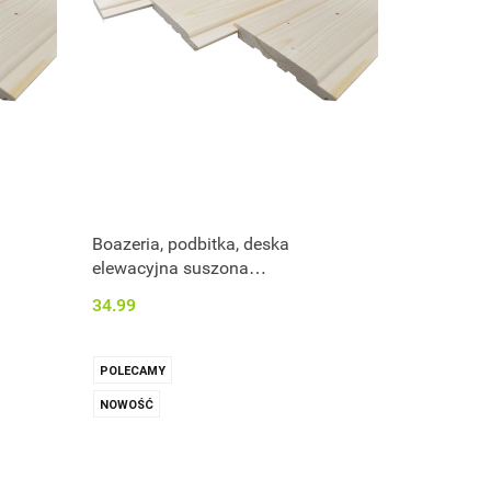
Boazeria, podbitka, deska
elewacyjna suszona
400x14,5x1,9cm A/B
34.99
POLECAMY
NOWOŚĆ