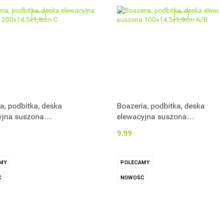
a, podbitka, deska
Boazeria, podbitka, deska
yjna suszona
elewacyjna suszona
,5x1,9cm C
100x14,5x1,9cm A/B
9.99
MY
POLECAMY
Ć
NOWOŚĆ