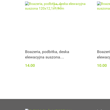
Boazeria, podbitka, deska
Boazeri
elewacyjna suszona
elewacy
120x12,1x1,9cm
100x12
14.00
10.00