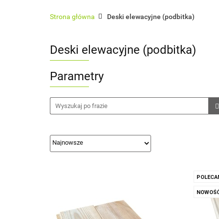
Architektura ogrodowa
Ogrodzenia
Strona główna
Deski elewacyjne (podbitka)
Sauny zewnętrzne
Usługi
Pokrycia 
Deski elewacyjne (podbitka)
Parametry
POLECA
NOWOŚ