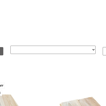
Domki i altany
Wiaty i garaże
Impregnat/ olej do dr
dachowe/ rynny
MY
Ć