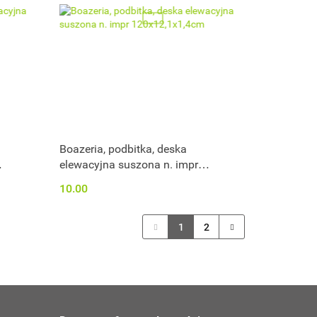
Boazeria, podbitka, deska
elewacyjna suszona n. impr
120x12,1x1,4cm
10.00
1
2