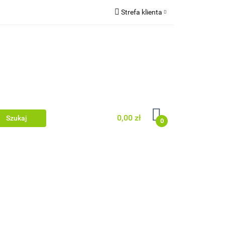
Strefa klienta
wki/legary
Zaloguj się
rodzenia
Zarejestruj się
Dodaj zgłoszenie
Zgody cookies
0,00 zł
0
 dachowe/ rynny
acyjne/podbitka
Dom i ogród