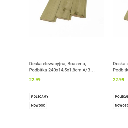
Deska elewacyjna, Boazeria,
Deska e
Podbitka 240x14,5x1,8cm A/B
Podbit
impregnowana
impreg
22.99
22.99
POLECAMY
POLECA
NOWOŚĆ
NOWOŚ