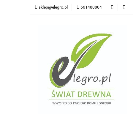
sklep@elegro.pl
661480804
Kategorie
Tar
Deski elewacyjne/p
Domki i altany
Wkręty/ akcesoria
Kategorie
Tarasy do domków holendersk