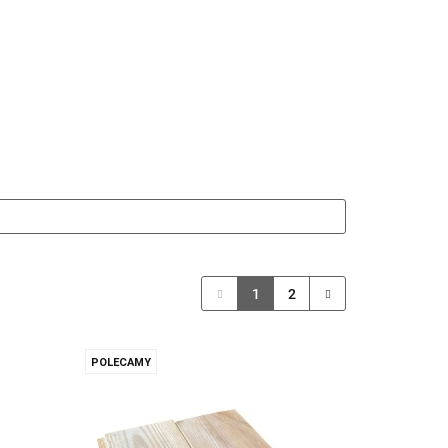
ewna
Wkręty/ akcesoria montażowe
1
2
POLECAMY