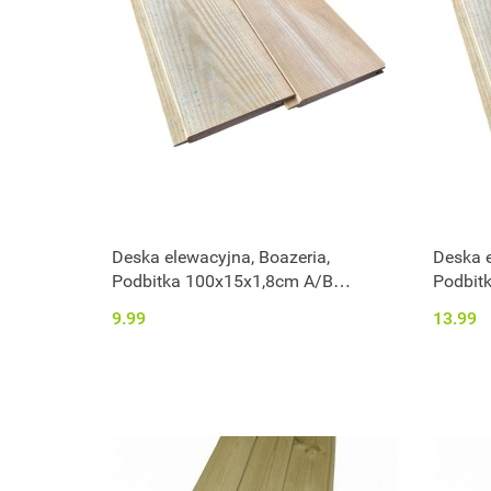
Deska elewacyjna, Boazeria,
Deska e
Podbitka 100x15x1,8cm A/B
Podbit
impregnowana
impreg
9.99
13.99