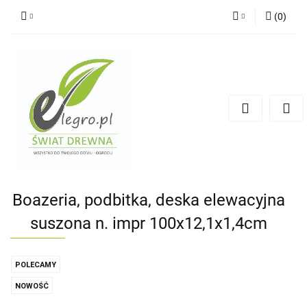
(
0
)
Zaloguj się
Zarejestruj się
Dodaj zgłoszenie
Zgody cookies
Boazeria, podbitka, deska elewacyjna
suszona n. impr 100x12,1x1,4cm
POLECAMY
NOWOŚĆ