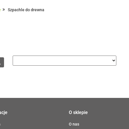
Domki i altany
Wiaty i garaże
Impregnat/ olej do 
e
Szpachle do drewna
 dachowe/ rynny
acje
O sklepie
a
O nas