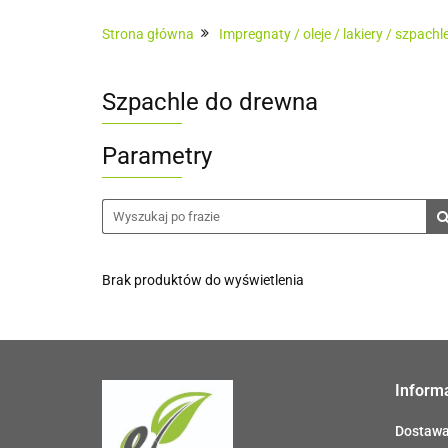
Architektura ogrodowa
Ogrodzenia
Strona główna
Impregnaty / oleje / lakiery / szpachl
Sauny zewnętrzne
Usługi
Pokrycia
Szpachle do drewna
Parametry
Brak produktów do wyświetlenia
Inform
Dostaw