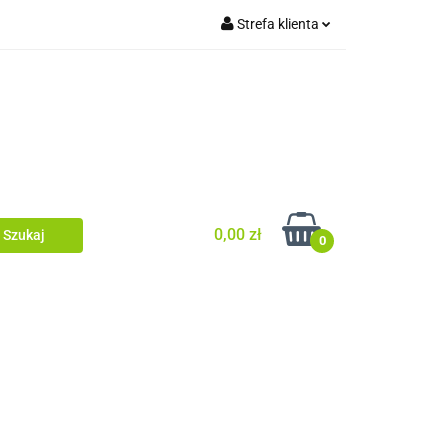
Strefa klienta
tówki/legary
Zaloguj się
Ogrodzenia
Zarejestruj się
Dodaj zgłoszenie
Zgody cookies
0,00 zł
0
ia dachowe/ rynny
ewacyjne/podbitka
Dom i ogród