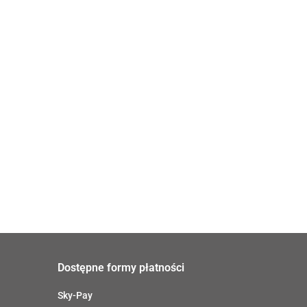
drewna
Wkręty/ akcesoria montażowe
Dostępne formy płatności
Sky-Pay