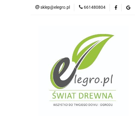
sklep@elegro.pl
661480804
Kategorie
Tar
Deski elewacyjne/p
Domki i altany
Wkręty/ akcesoria
Kategorie
Tarasy do domków holenders