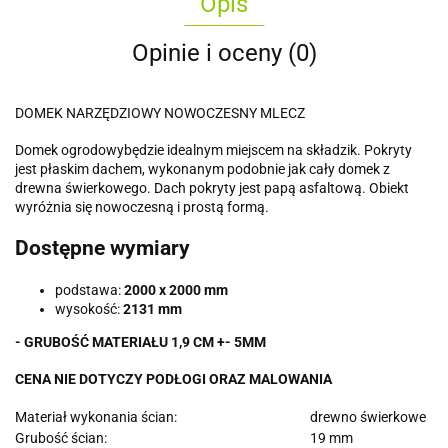
Opis
Opinie i oceny (0)
DOMEK NARZĘDZIOWY NOWOCZESNY MLECZ
Domek ogrodowybędzie idealnym miejscem na składzik. Pokryty
jest płaskim dachem, wykonanym podobnie jak cały domek z
drewna świerkowego. Dach pokryty jest papą asfaltową. Obiekt
wyróżnia się nowoczesną i prostą formą.
Dostępne wymiary
podstawa:
2000 x 2000 mm
wysokość:
2131 mm
- GRUBOŚĆ MATERIAŁU 1,9 CM +- 5MM
CENA NIE DOTYCZY PODŁOGI ORAZ MALOWANIA
Materiał wykonania ścian:
drewno świerkowe
Grubość ścian:
19 mm