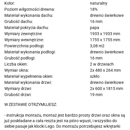
Kolor:
naturalny
Poziom wilgotności drewna:
18%
Materiał wykonania dachu:
drewno świerkowe
Grubość dachu:
16 mm
Materiał pokrycia dachu:
papa
Wymiary zewnętrzne
1933 x 1933 mm
Wymiary wewnętrzne:
1755 x 1755 mm
Powierzchnia podłogi:
3,08 m2
Materiał wykonania podłogi:
drewno świerkowe
Grubość podłogi:
16 mm
Liczba okien:
2 w drzwiach
Wymiar okna:
2x 480 x 264 mm
Materiał wypełnienia okien:
szkło
Materiał wykonania drzwi:
drewno świerkowe
Wymiary drzwi:
2x 600 x 1815 mm
Grubość drzwi:
19 mm
W ZESTAWIE OTRZYMUJESZ:
- instrukcja montażu, montaż jest bardzo prosty drzwi oraz okna są
już poskładane a cała reszta jest na pióro wpust, i wszystko do
siebie pasuje jak klocki Lego. Do montażu potrzebujesz wkrętarki