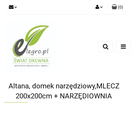
(
0
)
Zaloguj się
Zarejestruj się
Dodaj zgłoszenie
Zgody cookies
Altana, domek narzędziowy,MLECZ
200x200cm + NARZĘDIOWNIA