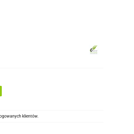
drewna
Wkręty/ akcesoria montażowe
alogowanych klientów.