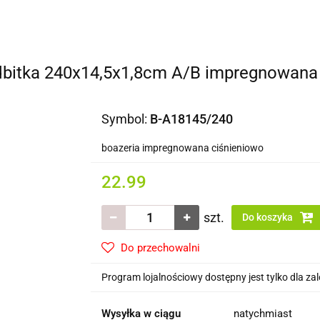
Domki i altany
Wiaty i garaże
Impregnat/ olej do 
 dachowe/ rynny
odbitka 240x14,5x1,8cm A/B impregnowana
Symbol:
B-A18145/240
boazeria impregnowana ciśnieniowo
22.99
szt.
Do koszyka
Do przechowalni
Program lojalnościowy dostępny jest tylko dla z
Wysyłka w ciągu
natychmiast