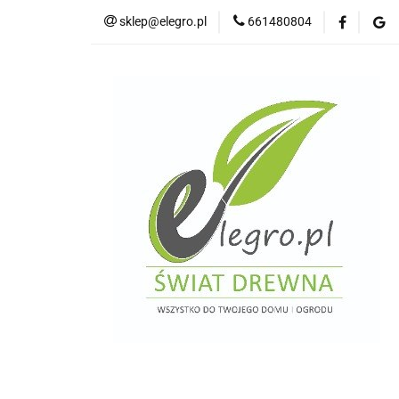
sklep@elegro.pl
661480804
Kategorie
Tar
Deski elewacyjne/p
Domki i altany
Wkręty/ akcesoria
Kategorie
Tarasy do domków holenders