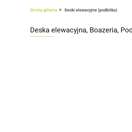
Architektura ogrodowa
Ogrodzenia
Strona główna
Deski elewacyjne (podbitka)
Sauny zewnętrzne
Usługi
Pokrycia
Deska elewacyjna, Boazeria, P