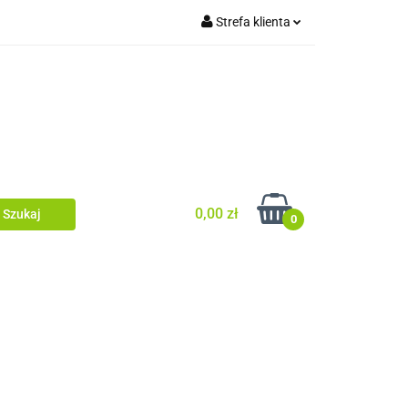
Strefa klienta
tówki/legary
Zaloguj się
Ogrodzenia
Zarejestruj się
Dodaj zgłoszenie
Zgody cookies
0,00 zł
0
ia dachowe/ rynny
ewacyjne/podbitka
Dom i ogród