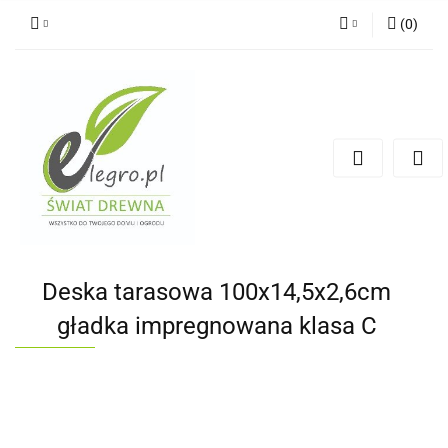
(
0
)
Zaloguj się
Zarejestruj się
Dodaj zgłoszenie
Zgody cookies
Deska tarasowa 100x14,5x2,6cm
gładka impregnowana klasa C