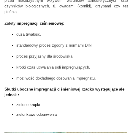
przed niekorzystnym wpływem warunków atmosferycznych oraz
czynników biologicznych, tj. owadami (korniki), grzybami czy tez
pleśnią.
Zalety
impregnacji ciśnieniowej
:
duża trwałość,
standardowy proces zgodny z normami DIN,
proces przyjazny dla środowiska,
krótki czas utrwalania soli impregnujących,
możliwość dokładnego dozowania impregnatu.
Skutki uboczne impregnacji ciśnieniowej rzadko występujące ale
jednak :
zielone kropki
zielonkawe odbarwienia