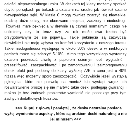
całości niepowtarzalnego uroku. W deskach tej klasy możemy spotkać
ubytki po sękach po bokach a czasami na środku jak również czarne
niewypadnięte sęki. W klasie C mogą również zdarzyć się niewielkie,
rzadziej duże oflisy, nie okorowane miejsca, zadziory i niedostrugi.
Również małe pęknięcia w drewnie są czymś normalnym czego nie
unikniemy czy to teraz czy za rok może dwa trzeba być
przygotowanym że się pojawią... Takie pęknięcia są zazwyczaj
niewielkie i nie mają wpływu na komfort korzystania z naszego tarasu.
Takie niedogodności występują w około 30% desek a w niektórych
partiach może się zdarzyć 5-10%. Mimo tego wszystkiego wystarczy
czasem poświecić chwilę z papierem ściernym coś wygładzić ,
przeszlifować, zaszpachlować i po zamontowaniu i zaimpregnowaniu
desek efekt jest podobny do klasy wyższej A/B a cena jest o 40%
niższa więc możemy sporo zaoszczędzić. Oczywiście jeżeli wystąpią
pęknięcia, które nie pozwolą na montaż lub wystąpi wręcz ich
rozwarstwienie proszę się nie martwić takie
deski podlegają gwarancji i
można je bez żadnych problemów wymienić nie ponosząc przy tym
żadnych dodatkowych kosztów.
>>> Kupuj z głową i pamiętaj , że deska naturalna posiada
wyżej wymienione aspekty , które są urokiem deski naturalnej a nie
jej minusem <<<