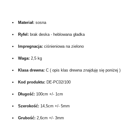
Materiał:
sosna
Ryfel:
brak deska - 
heblowana gładka 
Impregnacja:
ciśnieniowa na zielono
Waga: 
2,5 kg
Klasa drewna:
C
 ( opis klas drewna znajduję się poniżej ) 
Kod produktu: 
DE-PC02/100
Długość: 
100
cm +/- 1cm
Szerokość: 
14,5cm +/- 5mm
Grubość: 
2,6
cm +/- 3mm