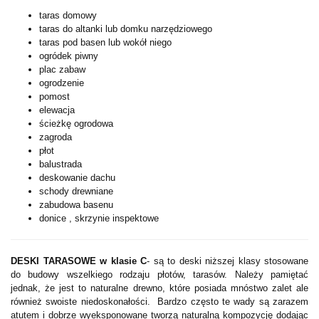
taras domowy
taras do altanki lub domku narzędziowego
taras pod basen lub wokół niego
ogródek piwny
plac zabaw
ogrodzenie
pomost
elewacja
ścieżkę ogrodowa
zagroda
płot
balustrada
deskowanie dachu
schody drewniane
zabudowa basenu
donice , skrzynie inspektowe
DESKI TARASOWE w klasie C
-
są to deski niższej klasy stosowane
do budowy wszelkiego rodzaju płotów, tarasów. Należy pamiętać
jednak, że jest to naturalne drewno, które posiada mnóstwo zalet ale
również swoiste niedoskonałości. Bardzo często te wady są zarazem
atutem i dobrze wyeksponowane tworzą naturalną kompozycję dodając