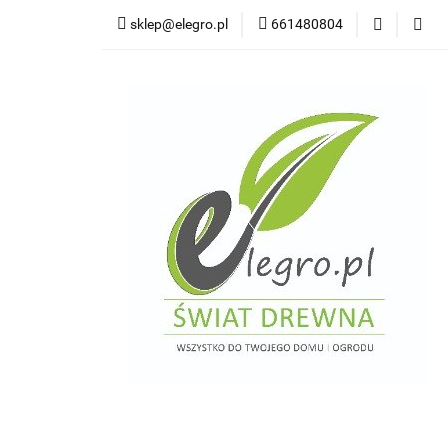
sklep@elegro.pl
661480804
Kategorie
Tar
Deski elewacyjne/p
Domki i altany
Wkręty/ akcesoria
Kategorie
Tarasy do domków holendersk