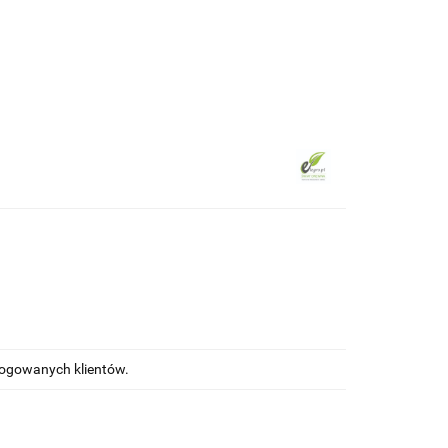
ewna
Wkręty/ akcesoria montażowe
alogowanych klientów.