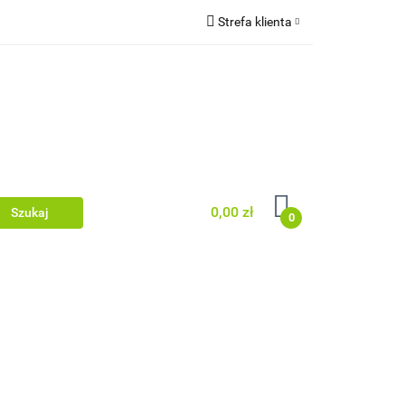
Strefa klienta
wki/legary
Zaloguj się
rodzenia
Zarejestruj się
Dodaj zgłoszenie
Zgody cookies
0,00 zł
0
 dachowe/ rynny
acyjne/podbitka
Dom i ogród