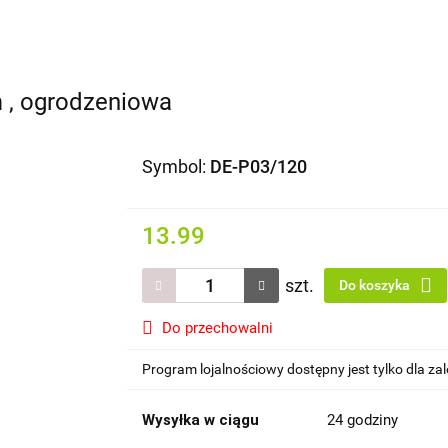
Domki i altany
Wiaty i garaże
Impregnat/ olej do dr
dachowe/ rynny
 , ogrodzeniowa
Symbol:
DE-P03/120
13.99
szt.
Do koszyka
Do przechowalni
Program lojalnościowy dostępny jest tylko dla z
Wysyłka w ciągu
24 godziny