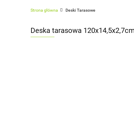
Architektura ogrodowa
Ogrodzenia
Strona główna
Deski Tarasowe
Sauny zewnętrzne
Usługi
Pokrycia 
Deska tarasowa 120x14,5x2,7cm