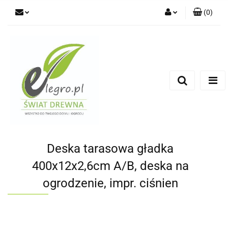
(
0
)
Zaloguj się
Zarejestruj się
Dodaj zgłoszenie
Zgody cookies
Deska tarasowa gładka
400x12x2,6cm A/B, deska na
ogrodzenie, impr. ciśnien