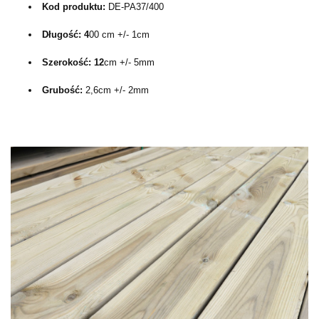
Kod produktu: 
DE-PA37/400
Długość: 4
0
0 cm +/- 1cm
Szerokość: 12
cm +/- 5mm
Grubość: 
2,6
cm +/- 2mm