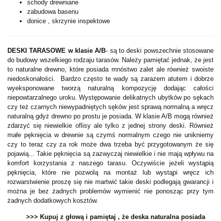
schody drewniane
zabudowa basenu
donice , skrzynie inspektowe
DESKI TARASOWE w klasie A/B
-
są to deski powszechnie stosowane
do budowy wszelkiego rodzaju tarasów. Należy pamiętać jednak, że jest
to naturalne drewno, które posiada mnóstwo zalet ale również swoiste
niedoskonałości. Bardzo często te wady są zarazem atutem i dobrze
wyeksponowane tworzą naturalną kompozycję dodając całości
niepowtarzalnego uroku. Występowanie delikatnych ubytków po sękach
czy też czarnych niewypadniętych sęków jest sprawą normalną a wręcz
naturalną gdyż drewno po prostu je posiada. W klasie A/B mogą również
zdarzyć się niewielkie oflisy ale tylko z jednej strony deski.
Również
małe pęknięcia w drewnie są czymś normalnym czego nie unikniemy
czy to teraz czy za rok może dwa trzeba być przygotowanym że się
pojawią... Takie pęknięcia są zazwyczaj niewielkie i nie mają wpływu na
komfort korzystania z naszego tarasu. Oczywiście jeżeli wystąpią
pęknięcia, które nie pozwolą na montaż lub wystąpi wręcz ich
rozwarstwienie proszę się nie martwić takie
deski podlegają gwarancji i
można je bez żadnych problemów wymienić nie ponosząc przy tym
żadnych dodatkowych kosztów.
>>> Kupuj z głową i pamiętaj , że deska naturalna posiada