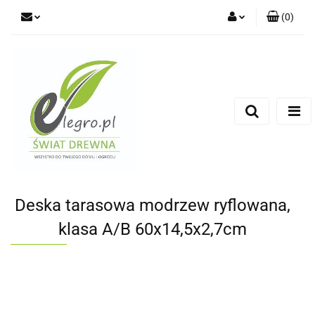
(
0
)
Zaloguj się
Zarejestruj się
Dodaj zgłoszenie
Zgody cookies
Deska tarasowa modrzew ryflowana,
klasa A/B 60x14,5x2,7cm