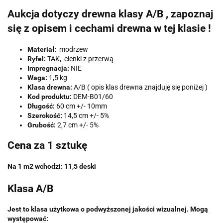
Aukcja dotyczy drewna klasy A/B , zapoznaj
się z opisem i cechami drewna w tej klasie !
Materiał:
modrzew
Ryfel:
TAK, cienki z przerwą
Impregnacja:
NIE
Waga:
1,5 kg
Klasa drewna:
A/B ( opis klas drewna znajduję się poniżej )
Kod produktu:
DEM-B01/60
Długość:
60 cm +/- 10mm
Szerokość:
14,5 cm +/- 5%
Grubość:
2,7 cm +/- 5%
Cena za 1 sztukę
Na 1 m2 wchodzi: 11,5 deski
Klasa A/B
Jest to klasa użytkowa o podwyższonej jakości wizualnej. Mogą
występować: