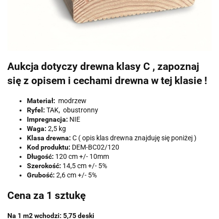
Aukcja dotyczy drewna klasy C , zapoznaj
się z opisem i cechami drewna w tej klasie !
Materiał:
modrzew
Ryfel:
TAK, obustronny
Impregnacja:
NIE
Waga:
2,5 kg
Klasa drewna:
C ( opis klas drewna znajduję się poniżej )
Kod produktu:
DEM-BC02/120
Długość:
120 cm +/- 10mm
Szerokość:
14,5 cm +/- 5%
Grubość:
2,6 cm +/- 5%
Cena za 1 sztukę
Na 1 m2 wchodzi: 5,75 deski