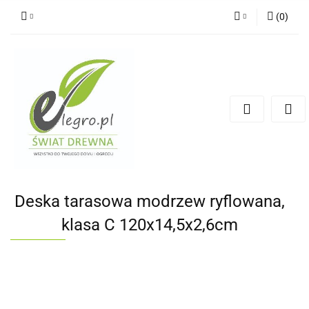
(
0
)
Zaloguj się
Zarejestruj się
Dodaj zgłoszenie
Zgody cookies
Deska tarasowa modrzew ryflowana,
klasa C 120x14,5x2,6cm