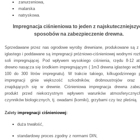
zanurzeniowa,
malarska
natryskowa.
Impregnacja ciśnieniowa to jeden z najskuteczniejsz
sposobów na zabezpieczenie drewna.
Sprzedawane przez nas ogrodowe wyroby drewniane, produkowane są z
iglastego i poddawane są impregnacji próżniowo-ciśnieniowej wodnymi roz
soli impregnującej.
Pod wpływem wysokiego ciśnienia, rzędu 8-12 at
drewno nasącza się środkiem impregnującym ( 1m3 drewna iglastego wchł
100 do 300 litrów impregnatu).
W trakcie takiego, kilkugodzinnego 
impregnacji ginie większość szkodników, drobnoustrojów oraz b
znajdujących się w drewnie.
Ciśnieniowa impregnacja drewna
zabez
produkt przed niekorzystnym wpływem warunków atmosferycznyc
czynników biologicznych, tj. owadami (korniki), grzybami czy tez pleśnią.
Zalety
impregnacji ciśnieniowej
:
duża trwałość,
standardowy proces zgodny z normami DIN,