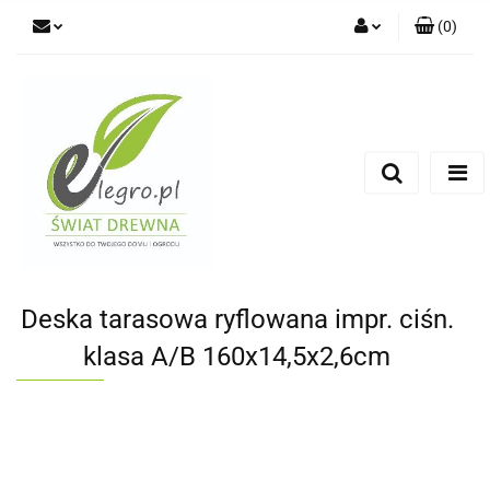
(
0
)
Zaloguj się
Zarejestruj się
Dodaj zgłoszenie
Zgody cookies
Deska tarasowa ryflowana impr. ciśn.
klasa A/B 160x14,5x2,6cm