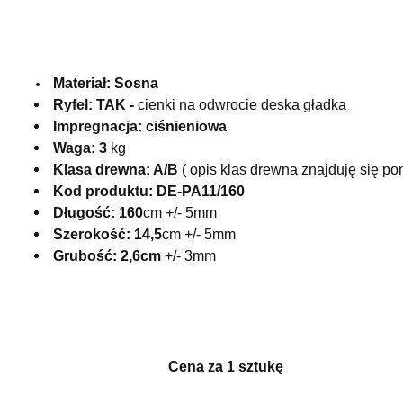
 Materiał:
 S
osna
Ryfel:
TAK - 
cienki na odwrocie deska gładka
Impregnacja: ciśnieniowa
Waga: 3 
kg
Klasa drewna:
 A/B
 ( opis klas drewna znajduję się pon
Kod produktu: DE-PA11/160
Długość: 160
cm +/- 5mm
Szerokość: 
14,5
cm +/- 5mm 
Grubość: 
2,6cm
 +/- 3mm
Cena za 1 sztukę