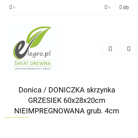
(
0
)
Zaloguj się
Zarejestruj się
Dodaj zgłoszenie
Zgody cookies
Donica / DONICZKA skrzynka
GRZESIEK 60x28x20cm
NIEIMPREGNOWANA grub. 4cm