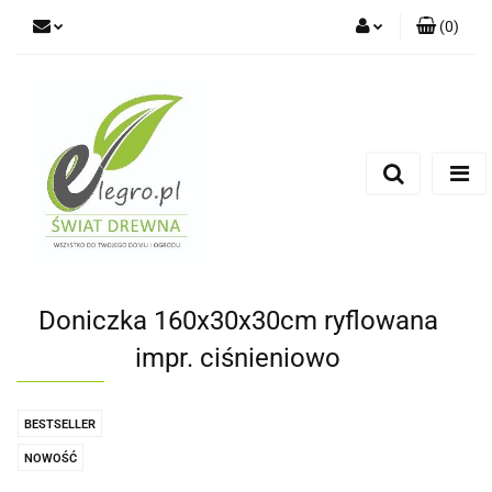
(
0
)
Zaloguj się
Zarejestruj się
Dodaj zgłoszenie
Zgody cookies
Doniczka 160x30x30cm ryflowana
impr. ciśnieniowo
BESTSELLER
NOWOŚĆ