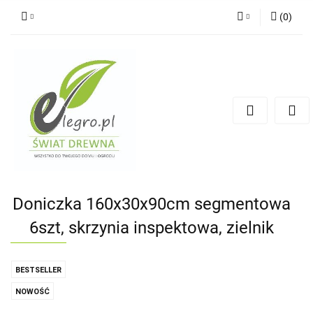
(
0
)
Zaloguj się
Zarejestruj się
Dodaj zgłoszenie
Zgody cookies
Doniczka 160x30x90cm segmentowa
6szt, skrzynia inspektowa, zielnik
BESTSELLER
NOWOŚĆ