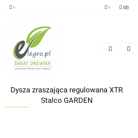
(
0
)
Zaloguj się
Zarejestruj się
Dodaj zgłoszenie
Zgody cookies
Dysza zraszająca regulowana XTR
Stalco GARDEN