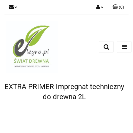
(
0
)
Zaloguj się
Zarejestruj się
Dodaj zgłoszenie
Zgody cookies
EXTRA PRIMER Impregnat techniczny
do drewna 2L