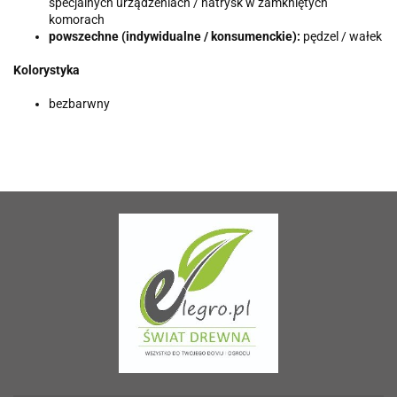
specjalnych urządzeniach / natrysk w zamkniętych
komorach
powszechne (indywidualne / konsumenckie):
pędzel / wałek
Kolorystyka
bezbarwny