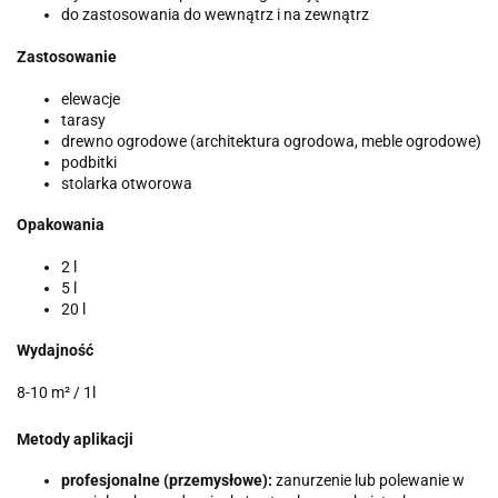
do zastosowania do wewnątrz i na zewnątrz
Zastosowanie
elewacje
tarasy
drewno ogrodowe (architektura ogrodowa, meble ogrodowe)
podbitki
stolarka otworowa
Opakowania
2 l
5 l
20 l
Wydajność
8-10 m² / 1l
Metody aplikacji
profesjonalne (przemysłowe):
zanurzenie lub polewanie w