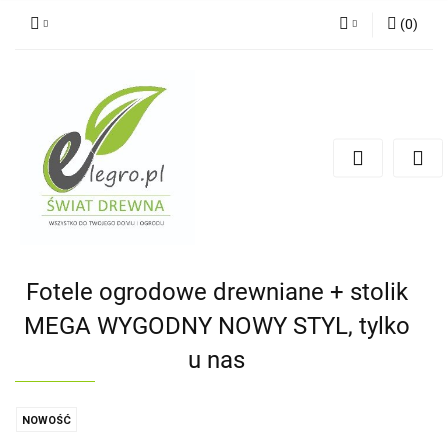
(
0
)
Zaloguj się
Zarejestruj się
Dodaj zgłoszenie
Zgody cookies
Fotele ogrodowe drewniane + stolik
MEGA WYGODNY NOWY STYL, tylko
u nas
NOWOŚĆ