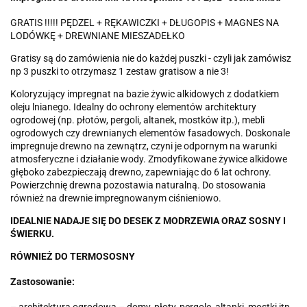
GRATIS !!!!! PĘDZEL + RĘKAWICZKI + DŁUGOPIS + MAGNES NA
LODÓWKĘ + DREWNIANE MIESZADEŁKO
Gratisy są do zamówienia nie do każdej puszki - czyli jak zamówisz
np 3 puszki to otrzymasz 1 zestaw gratisow a nie 3!
Koloryzujący impregnat na bazie żywic alkidowych z dodatkiem
oleju lnianego. Idealny do ochrony elementów architektury
ogrodowej (np. płotów, pergoli, altanek, mostków itp.), mebli
ogrodowych czy drewnianych elementów fasadowych. Doskonale
impregnuje drewno na zewnątrz, czyni je odpornym na warunki
atmosferyczne i działanie wody. Zmodyfikowane żywice alkidowe
głęboko zabezpieczają drewno, zapewniając do 6 lat ochrony.
Powierzchnię drewna pozostawia naturalną. Do stosowania
również na drewnie impregnowanym ciśnieniowo.
IDEALNIE NADAJE SIĘ DO DESEK Z MODRZEWIA ORAZ SOSNY I
ŚWIERKU.
RÓWNIEŻ DO TERMOSOSNY
Zastosowanie: