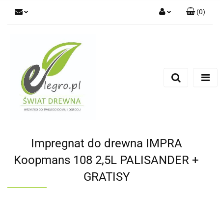
(
0
)
Zaloguj się
Zarejestruj się
Dodaj zgłoszenie
Zgody cookies
Impregnat do drewna IMPRA
Koopmans 108 2,5L PALISANDER +
GRATISY