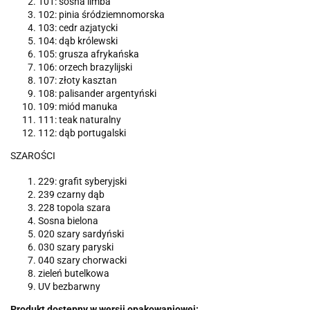
101: sosna limba
102: pinia śródziemnomorska
103: cedr azjatycki
104: dąb królewski
105: grusza afrykańska
106: orzech brazylijski
107: złoty kasztan
108: palisander argentyński
109: miód manuka
111: teak naturalny
112: dąb portugalski
SZAROŚCI
229: grafit syberyjski
239 czarny dąb
228 topola szara
Sosna bielona
020 szary sardyński
030 szary paryski
040 szary chorwacki
zieleń butelkowa
UV bezbarwny
Produkt dostępny w wersji opakowaniowej: