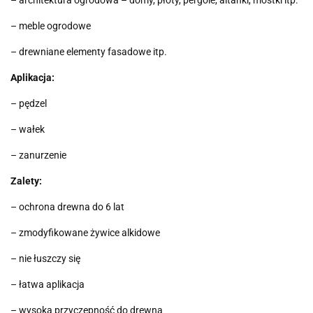
– architektura ogrodowa – domy, płoty, pergole, altanki, mostki itp.
– meble ogrodowe
– drewniane elementy fasadowe itp.
Aplikacja:
– pędzel
– wałek
– zanurzenie
Zalety:
– ochrona drewna do 6 lat
– zmodyfikowane żywice alkidowe
– nie łuszczy się
– łatwa aplikacja
– wysoka przyczepność do drewna