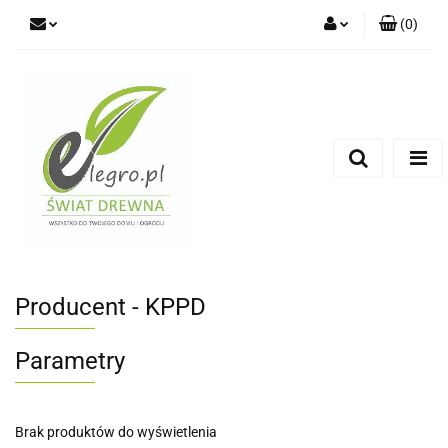
(
0
)
Zaloguj się
Zarejestruj się
Dodaj zgłoszenie
Zgody cookies
Producent - KPPD
Parametry
Brak produktów do wyświetlenia