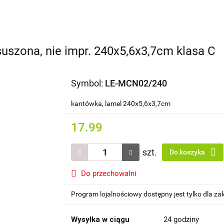
Domki i altany
Wiaty i garaże
Impregnat/ olej do dr
dachowe/ rynny
suszona, nie impr. 240x5,6x3,7cm klasa C
Symbol:
LE-MCN02/240
kantówka, lamel 240x5,6x3,7cm
17.99
szt.
Do koszyka
Do przechowalni
Program lojalnościowy dostępny jest tylko dla z
Wysyłka w ciągu
24 godziny