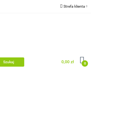
Strefa klienta
wki/legary
Zaloguj się
rodzenia
Zarejestruj się
Dodaj zgłoszenie
Zgody cookies
0,00 zł
0
 dachowe/ rynny
acyjne/podbitka
Dom i ogród