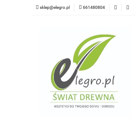
sklep@elegro.pl
661480804
Kategorie
Tar
Deski elewacyjne/p
Domki i altany
Wkręty/ akcesoria
Kategorie
Tarasy do domków holendersk