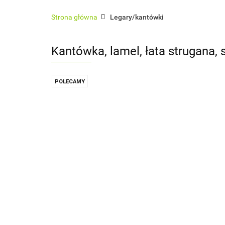
Architektura ogrodowa
Ogrodzenia
Strona główna
Legary/kantówki
Sauny zewnętrzne
Usługi
Pokrycia 
Kantówka, lamel, łata strugana, 
POLECAMY