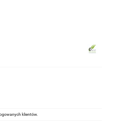
ewna
Wkręty/ akcesoria montażowe
alogowanych klientów.