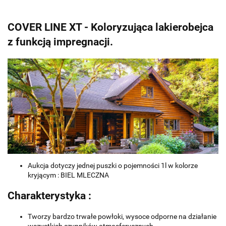
COVER LINE XT - Koloryzująca lakierobejca
z funkcją impregnacji.
Aukcja dotyczy jednej puszki o pojemności 1l w kolorze
kryjącym : BIEL MLECZNA
Charakterystyka :
Tworzy bardzo trwałe powłoki, wysoce odporne na działanie