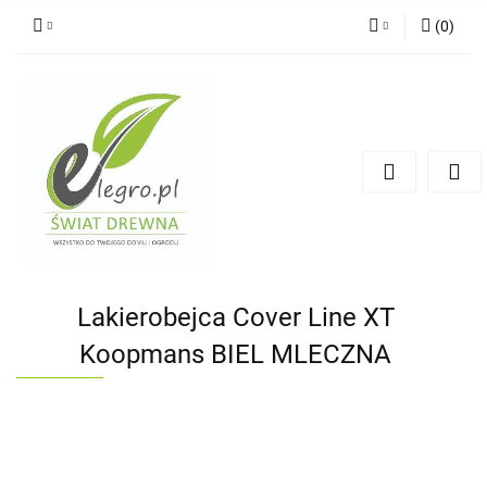
(
0
)
Zaloguj się
Zarejestruj się
Dodaj zgłoszenie
Zgody cookies
Lakierobejca Cover Line XT
Koopmans BIEL MLECZNA