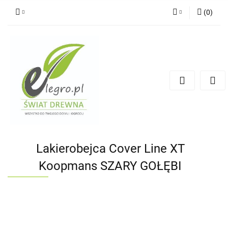
(
0
)
Zaloguj się
Zarejestruj się
Dodaj zgłoszenie
Zgody cookies
Lakierobejca Cover Line XT
Koopmans SZARY GOŁĘBI