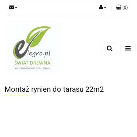
(
0
)
Zaloguj się
Zarejestruj się
Dodaj zgłoszenie
Zgody cookies
Montaż rynien do tarasu 22m2