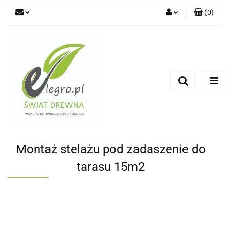
(
0
)
Zaloguj się
Zarejestruj się
Dodaj zgłoszenie
Zgody cookies
Montaż stelażu pod zadaszenie do
tarasu 15m2