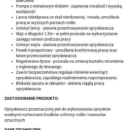
uderzenia
Pompa z metalowym tłokiem - zapewnia trwałość i wysoką
wydajność
Lanca teleskpowa ze stali nierdzewnej - trwała, umożliwia
pracę w wyższych partiach roślin
Uchwyt lancy - ułatwia przechowywanie opryskiwacza
Wąż o długości 1,5m - w pełni pozwala na wykorzystanie
zasięgu ramion podczas pracy
Uchwyt węża - ułatwia przechowywanie opryskiwacza
Pasek transportowy - umożliwia komfortową pracę oraz
łatwe przenoszenie opryskiwacza
Regulowana dysza - pozwala na zmianę kształtu strumienia
z mgłowego do liniowego
Zawór bezpieczeństwa reguluje ciśnienie wewntąrz
opryskiwacza, zapobiega nadmiernemu napompowaniu
Blokada spustu w rękojeści - ułatwia ciągłą pracę
opryskiwacza
ZASTOSOWANIE PRODUKTU:
Opryskiwacz przeznaczony jest do wykonywania oprysków
wodnymi roztworami środków ochrony roślin i nawozów
sztucznych
DANE TECHNICZNE: