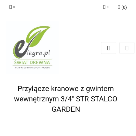
(
0
)
Zaloguj się
Zarejestruj się
Dodaj zgłoszenie
Zgody cookies
Przyłącze kranowe z gwintem
wewnętrznym 3/4" STR STALCO
GARDEN