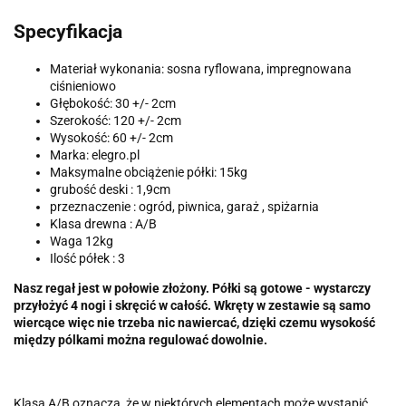
Specyfikacja
Materiał wykonania: sosna ryflowana, impregnowana
ciśnieniowo
Głębokość: 30 +/- 2cm
Szerokość: 120 +/- 2cm
Wysokość: 60 +/- 2cm
Marka: elegro.pl
Maksymalne obciążenie półki: 15kg
grubość deski : 1,9cm
przeznaczenie : ogród, piwnica, garaż , spiżarnia
Klasa drewna : A/B
Waga 12kg
Ilość półek : 3
Nasz regał jest w połowie złożony. Półki są gotowe - wystarczy
przyłożyć 4 nogi i skręcić w całość. Wkręty w zestawie są samo
wiercące więc nie trzeba nic nawiercać, dzięki czemu wysokość
między pólkami można regulować dowolnie.
Klasa A/B oznacza, że w niektórych elementach może wystąpić