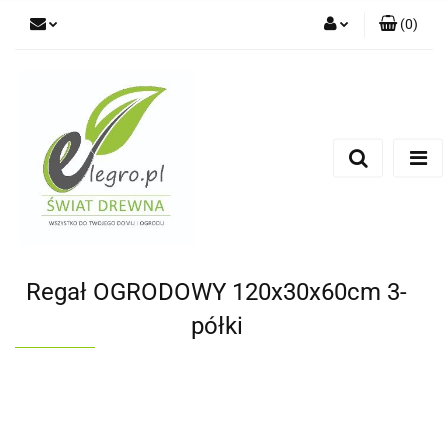
(
0
)
Zaloguj się
Zarejestruj się
Dodaj zgłoszenie
Zgody cookies
Regał OGRODOWY 120x30x60cm 3-
półki