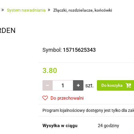
Domki i altany
Wiaty i garaże
Impregnat/ olej do 
System nawadniania
Złączki, rozdzielacze, końcówki
 dachowe/ rynny
ARDEN
Symbol:
15715625343
3.80
szt.
Do koszyka
Do przechowalni
Program lojalnościowy dostępny jest tylko dla z
Wysyłka w ciągu
24 godziny