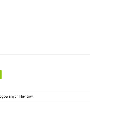
drewna
Wkręty/ akcesoria montażowe
alogowanych klientów.