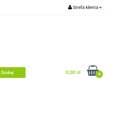
Strefa klienta
tówki/legary
Zaloguj się
Ogrodzenia
Zarejestruj się
Dodaj zgłoszenie
Zgody cookies
0,00 zł
0
ia dachowe/ rynny
ewacyjne/podbitka
Dom i ogród