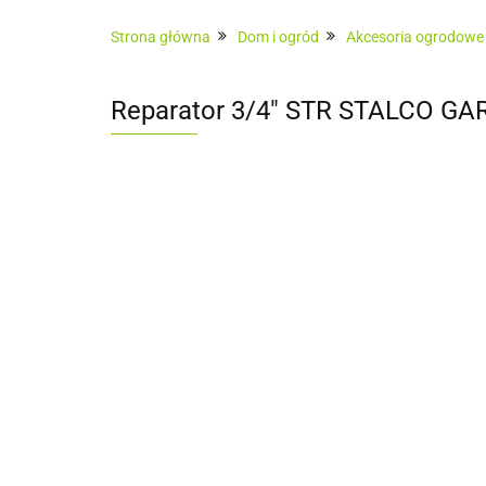
Architektura ogrodowa
Ogrodzenia
Strona główna
Dom i ogród
Akcesoria ogrodowe
Sauny zewnętrzne
Usługi
Pokrycia
Reparator 3/4" STR STALCO G