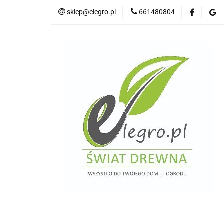
sklep@elegro.pl
661480804
Kategorie
Tar
Deski elewacyjne/p
Domki i altany
Wkręty/ akcesoria
Kategorie
Tarasy do domków holenders