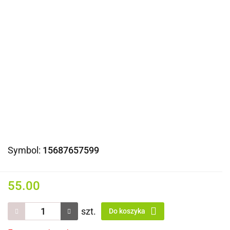
Symbol:
15687657599
55.00
szt.
Do koszyka