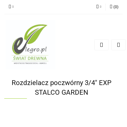
(
0
)
Zaloguj się
Zarejestruj się
Dodaj zgłoszenie
Zgody cookies
Rozdzielacz poczwórny 3/4" EXP
STALCO GARDEN