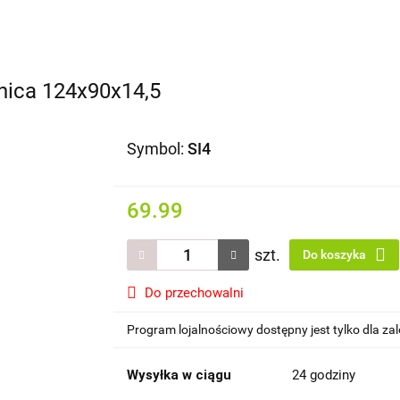
Domki i altany
Wiaty i garaże
Impregnat/ olej do dr
dachowe/ rynny
onica 124x90x14,5
Symbol:
SI4
69.99
szt.
Do koszyka
Do przechowalni
Program lojalnościowy dostępny jest tylko dla z
Wysyłka w ciągu
24 godziny