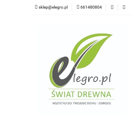
sklep@elegro.pl
661480804
Kategorie
Tar
Deski elewacyjne/p
Domki i altany
Wkręty/ akcesoria
Kategorie
Tarasy do domków holendersk