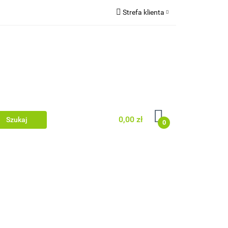
Strefa klienta
wki/legary
Zaloguj się
rodzenia
Zarejestruj się
Dodaj zgłoszenie
Zgody cookies
0,00 zł
0
 dachowe/ rynny
acyjne/podbitka
Dom i ogród