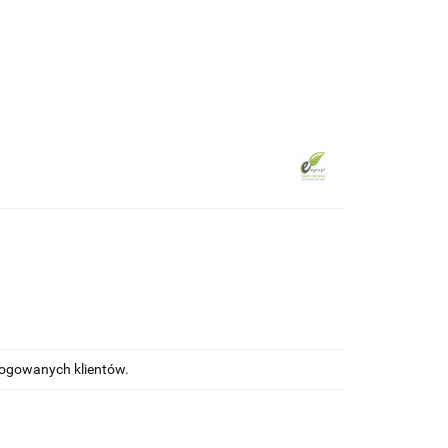
ewna
Wkręty/ akcesoria montażowe
alogowanych klientów.