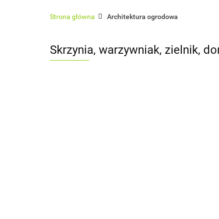
Architektura ogrodowa
Ogrodzenia
Strona główna
Architektura ogrodowa
Sauny zewnętrzne
Usługi
Pokrycia 
Skrzynia, warzywniak, zielnik, d