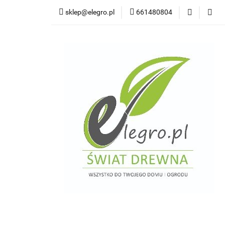
sklep@elegro.pl
661480804
Kategorie
Tar
Deski elewacyjne/p
Domki i altany
Wkręty/ akcesoria
Kategorie
Tarasy do domków holendersk