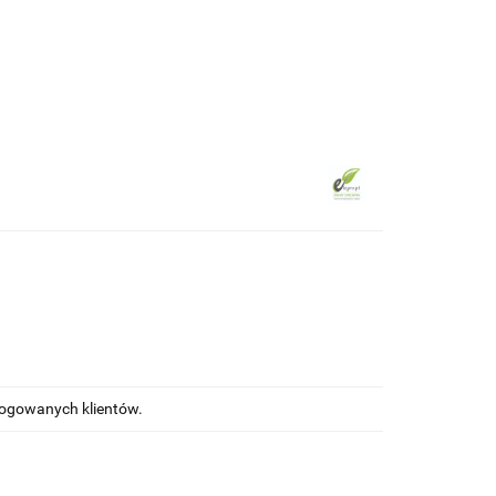
ewna
Wkręty/ akcesoria montażowe
alogowanych klientów.