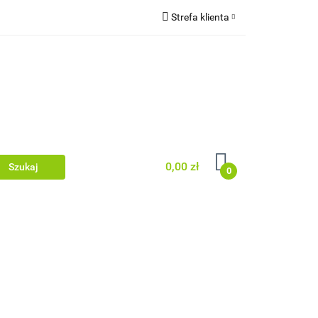
Strefa klienta
wki/legary
Zaloguj się
rodzenia
Zarejestruj się
Dodaj zgłoszenie
Zgody cookies
0,00 zł
0
 dachowe/ rynny
acyjne/podbitka
Dom i ogród