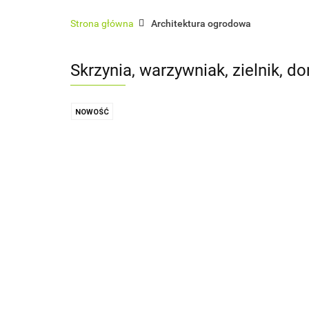
Architektura ogrodowa
Ogrodzenia
Strona główna
Architektura ogrodowa
Sauny zewnętrzne
Usługi
Pokrycia 
Skrzynia, warzywniak, zielnik, 
NOWOŚĆ