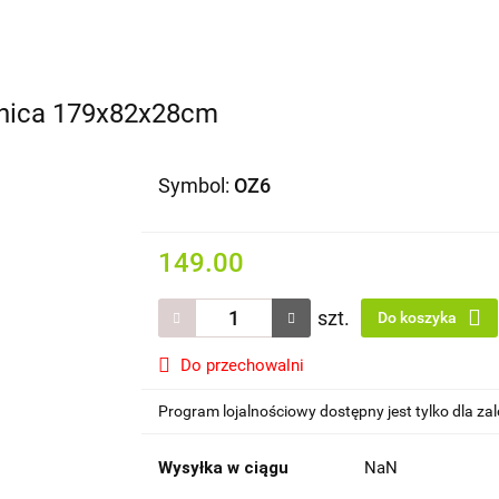
Domki i altany
Wiaty i garaże
Impregnat/ olej do dr
dachowe/ rynny
donica 179x82x28cm
Symbol:
OZ6
149.00
szt.
Do koszyka
Do przechowalni
Program lojalnościowy dostępny jest tylko dla z
Wysyłka w ciągu
NaN