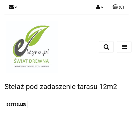
(
0
)
Zaloguj się
Zarejestruj się
Dodaj zgłoszenie
Zgody cookies
Stelaż pod zadaszenie tarasu 12m2
BESTSELLER