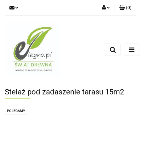
(
0
)
Zaloguj się
Zarejestruj się
Dodaj zgłoszenie
Zgody cookies
Stelaż pod zadaszenie tarasu 15m2
POLECAMY