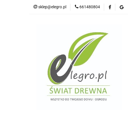
sklep@elegro.pl
661480804
Kategorie
Tar
Deski elewacyjne/p
Domki i altany
Wkręty/ akcesoria
Kategorie
Tarasy do domków holenders