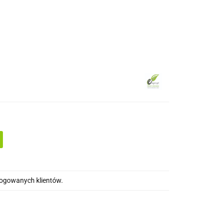
drewna
Wkręty/ akcesoria montażowe
alogowanych klientów.