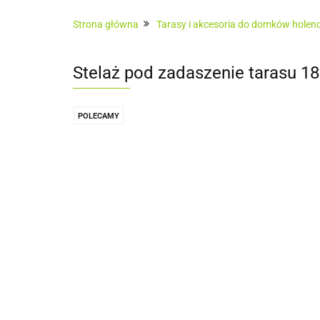
Architektura ogrodowa
Ogrodzenia
Strona główna
Tarasy i akcesoria do domków holende
Sauny zewnętrzne
Usługi
Pokrycia
Stelaż pod zadaszenie tarasu 1
POLECAMY