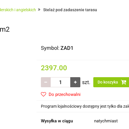
Domki i altany
Wiaty i garaże
Impregnat/ olej do 
rskich i angielskich
Stelaż pod zadaszenie tarasu
 dachowe/ rynny
8m2
Symbol:
ZAD1
2397.00
szt.
Do koszyka
Do przechowalni
Program lojalnościowy dostępny jest tylko dla z
Wysyłka w ciągu
natychmiast