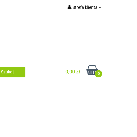
Strefa klienta
tówki/legary
Zaloguj się
Ogrodzenia
Zarejestruj się
Dodaj zgłoszenie
Zgody cookies
0,00 zł
0
ia dachowe/ rynny
ewacyjne/podbitka
Dom i ogród