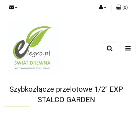
(
0
)
Zaloguj się
Zarejestruj się
Dodaj zgłoszenie
Zgody cookies
Szybkozłącze przelotowe 1/2" EXP
STALCO GARDEN