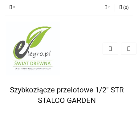
(
0
)
Zaloguj się
Zarejestruj się
Dodaj zgłoszenie
Zgody cookies
Szybkozłącze przelotowe 1/2" STR
STALCO GARDEN