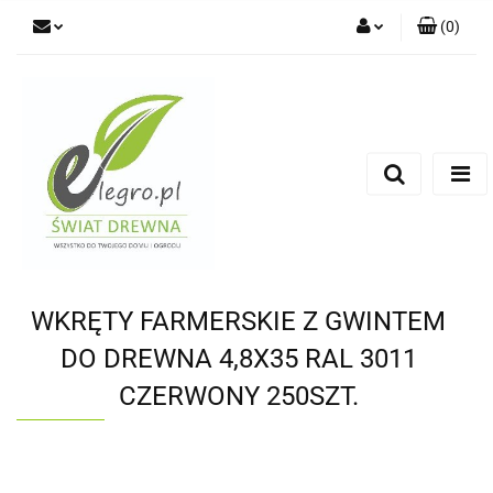
(
0
)
Zaloguj się
Zarejestruj się
Dodaj zgłoszenie
Zgody cookies
WKRĘTY FARMERSKIE Z GWINTEM
DO DREWNA 4,8X35 RAL 3011
CZERWONY 250SZT.