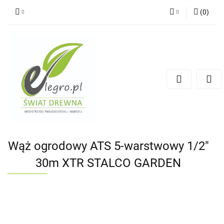
(
0
)
Zaloguj się
Zarejestruj się
Dodaj zgłoszenie
Zgody cookies
Wąż ogrodowy ATS 5-warstwowy 1/2"
30m XTR STALCO GARDEN