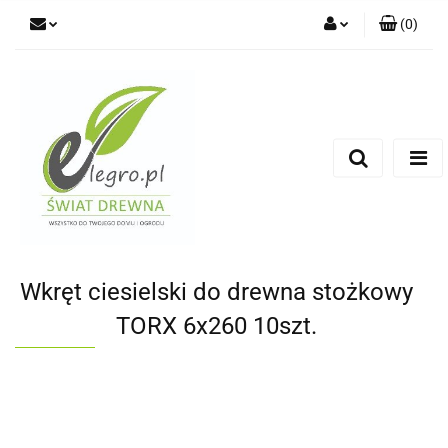
(
0
)
Zaloguj się
Zarejestruj się
Dodaj zgłoszenie
Zgody cookies
Wkręt ciesielski do drewna stożkowy
TORX 6x260 10szt.