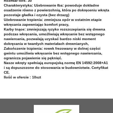
Rozmiar torx: 30
Charakterystyka: Użebrowanie łba: powoduje dokładne
osadzenie równo z powierzchnią, która po dokręceniu wkręta
pozostaje gładka i czysta (bez drzazg)
Użebrowanie trzpienia: zmniejsza opór w ostatnim etapie
wkręcania zapewniając komfort pracy,
Karby tnące: zmniejszają ryzyko rozszczepiania się drewna
podczas wkręcania, umożliwiają wkręcanie bez wstępnego
nawiercania, pozwalają uzyskać bardzo niski moment
dokręcania w twardych materiałach drewnianych,
Zakończenie trzpienia: rowek frezowany w dolnej części
gwintu umożliwia wkręcanie bez wstępnego nawiercania,
ogranicza pojawienie się pęknięć.
Nasze wkręty spełniają europejską normę EN 14592:2008+A1
i są dopuszczone do stosowania w budownictwie. Certyfikat
CE.
Ilość w ofercie : 10szt