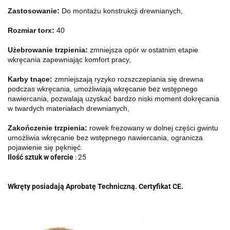
Zastosowanie:
Do montażu konstrukcji drewnianych,
Rozmiar torx:
40
Użebrowanie trzpienia:
zmniejsza opór w ostatnim etapie
wkręcania zapewniając komfort pracy,
Karby tnące:
zmniejszają ryzyko rozszczepiania się drewna
podczas wkręcania, umożliwiają wkręcanie bez wstępnego
nawiercania, pozwalają uzyskać bardzo niski moment dokręcania
w twardych materiałach drewnianych,
Zakończenie trzpienia:
rowek frezowany w dolnej części gwintu
umożliwia wkręcanie bez wstępnego nawiercania, ogranicza
pojawienie się pęknięć.
Ilość sztuk w ofercie
: 25
Wkręty posiadają Aprobatę Techniczną. Certyfikat CE.