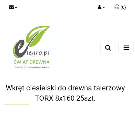
(
0
)
Zaloguj się
Zarejestruj się
Dodaj zgłoszenie
Zgody cookies
Wkręt ciesielski do drewna talerzowy
TORX 8x160 25szt.