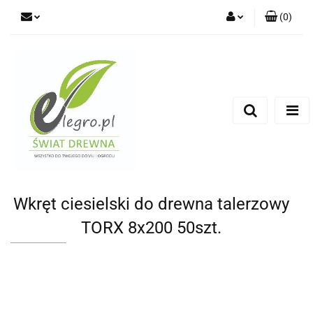
(
0
)
Zaloguj się
Zarejestruj się
Dodaj zgłoszenie
Zgody cookies
Wkręt ciesielski do drewna talerzowy
TORX 8x200 50szt.