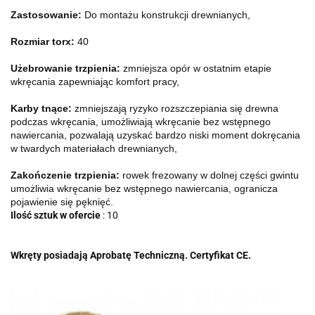
Zastosowanie:
Do montażu konstrukcji drewnianych,
Rozmiar torx:
40
Użebrowanie trzpienia:
zmniejsza opór w ostatnim etapie
wkręcania zapewniając komfort pracy,
Karby tnące:
zmniejszają ryzyko rozszczepiania się drewna
podczas wkręcania, umożliwiają wkręcanie bez wstępnego
nawiercania, pozwalają uzyskać bardzo niski moment dokręcania
w twardych materiałach drewnianych,
Zakończenie trzpienia:
rowek frezowany w dolnej części gwintu
umożliwia wkręcanie bez wstępnego nawiercania, ogranicza
pojawienie się pęknięć.
Ilość sztuk w ofercie
: 10
Wkręty posiadają Aprobatę Techniczną. Certyfikat CE.