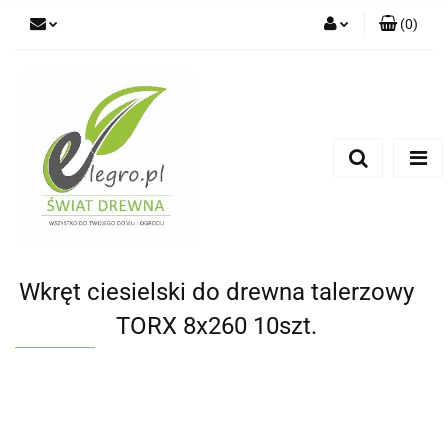
(
0
)
Zaloguj się
Zarejestruj się
Dodaj zgłoszenie
Zgody cookies
Wkręt ciesielski do drewna talerzowy
TORX 8x260 10szt.