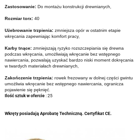
Zastosowanie:
Do montażu konstrukcji drewnianych,
Rozmiar torx:
40
Użebrowanie trzpienia:
zmniejsza opór w ostatnim etapie
wkręcania zapewniając komfort pracy,
Karby tnące:
zmniejszają ryzyko rozszczepiania się drewna
podczas wkręcania, umożliwiają wkręcanie bez wstępnego
nawiercania, pozwalają uzyskać bardzo niski moment dokręcania
w twardych materiałach drewnianych,
Zakończenie trzpienia:
rowek frezowany w dolnej części gwintu
umożliwia wkręcanie bez wstępnego nawiercania, ogranicza
pojawienie się pęknięć.
Ilość sztuk w ofercie
: 25
Wkręty posiadają Aprobatę Techniczną. Certyfikat CE.