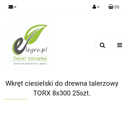
(
0
)
Zaloguj się
Zarejestruj się
Dodaj zgłoszenie
Zgody cookies
Wkręt ciesielski do drewna talerzowy
TORX 8x300 25szt.