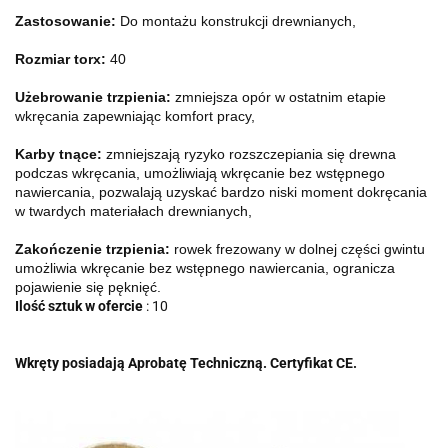
Zastosowanie:
Do montażu konstrukcji drewnianych,
Rozmiar torx:
40
Użebrowanie trzpienia:
zmniejsza opór w ostatnim etapie
wkręcania zapewniając komfort pracy,
Karby tnące:
zmniejszają ryzyko rozszczepiania się drewna
podczas wkręcania, umożliwiają wkręcanie bez wstępnego
nawiercania, pozwalają uzyskać bardzo niski moment dokręcania
w twardych materiałach drewnianych,
Zakończenie trzpienia:
rowek frezowany w dolnej części gwintu
umożliwia wkręcanie bez wstępnego nawiercania, ogranicza
pojawienie się pęknięć.
Ilość sztuk w ofercie
: 10
Wkręty posiadają Aprobatę Techniczną. Certyfikat CE.