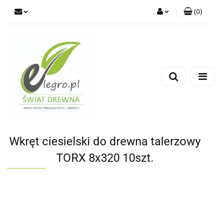
(
0
)
Zaloguj się
Zarejestruj się
Dodaj zgłoszenie
Zgody cookies
Wkręt ciesielski do drewna talerzowy
TORX 8x320 10szt.