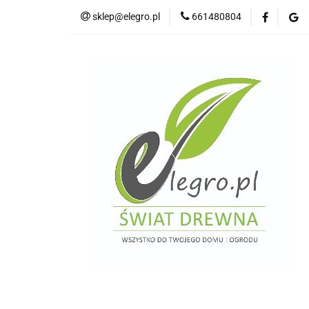
sklep@elegro.pl
661480804
Kategorie
Tar
Deski elewacyjne/p
Domki i altany
Wkręty/ akcesoria
Kategorie
Tarasy do domków holenders