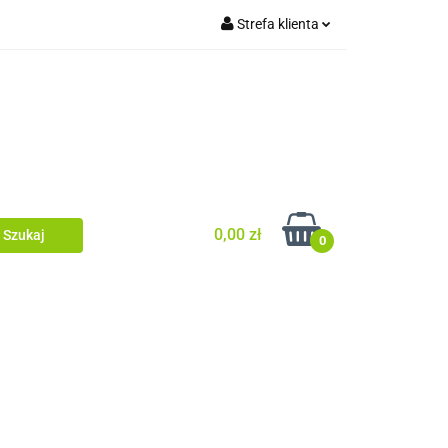
Strefa klienta
tówki/legary
Zaloguj się
Ogrodzenia
Zarejestruj się
Dodaj zgłoszenie
Zgody cookies
0,00 zł
0
ia dachowe/ rynny
ewacyjne/podbitka
Dom i ogród