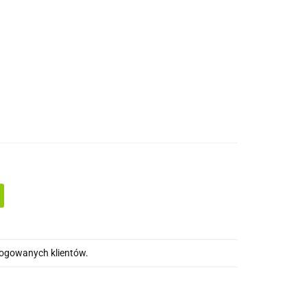
drewna
Wkręty/ akcesoria montażowe
alogowanych klientów.