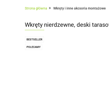
Architektura ogrodowa
Ogrodzenia
Strona główna
Wkręty i inne akcsoria montażowe
Sauny zewnętrzne
Usługi
Pokrycia
Wkręty nierdzewne, deski taraso
BESTSELLER
POLECAMY