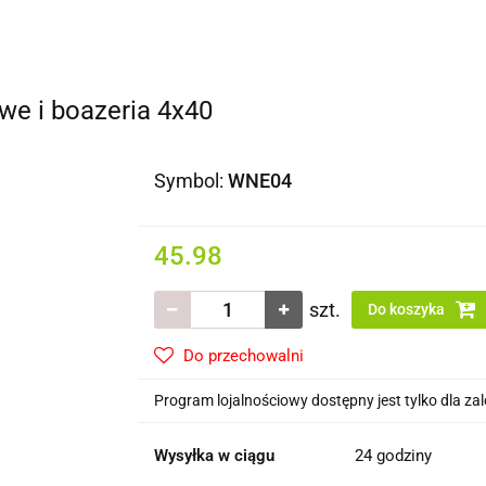
Domki i altany
Wiaty i garaże
Impregnat/ olej do 
 dachowe/ rynny
we i boazeria 4x40
Symbol:
WNE04
45.98
szt.
Do koszyka
Do przechowalni
Program lojalnościowy dostępny jest tylko dla z
Wysyłka w ciągu
24 godziny